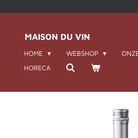
Ga
direct
naar
de
MAISON DU VIN
hoofdinhoud
HOME
WEBSHOP
ONZE
HORECA