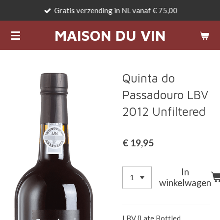
Gratis verzending in NL vanaf € 75,00
Ga
direct
MAISON DU VIN
naar
de
hoofdinhoud
Quinta do
Passadouro LBV
2012 Unfiltered
€ 19,95
In
winkelwagen
LBV (Late Bottled