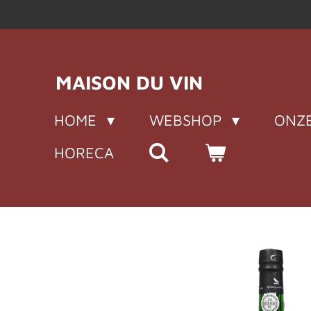
Ga
direct
naar
de
MAISON DU VIN
hoofdinhoud
HOME
WEBSHOP
ONZE
HORECA