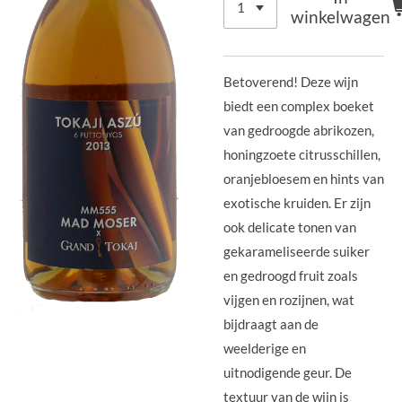
winkelwagen
Betoverend! Deze wijn
biedt een complex boeket
van gedroogde abrikozen,
honingzoete citrusschillen,
oranjebloesem en hints van
exotische kruiden. Er zijn
ook delicate tonen van
gekarameliseerde suiker
en gedroogd fruit zoals
vijgen en rozijnen, wat
bijdraagt ​​aan de
weelderige en
uitnodigende geur. De
textuur van de wijn is