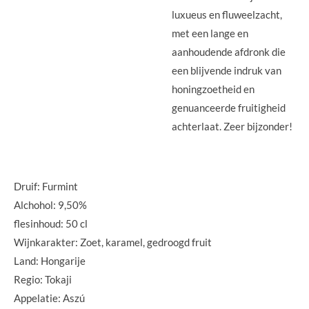
luxueus en fluweelzacht,
met een lange en
aanhoudende afdronk die
een blijvende indruk van
honingzoetheid en
genuanceerde fruitigheid
achterlaat. Zeer bijzonder!
Druif: Furmint
Alchohol: 9,50%
flesinhoud: 50 cl
Wijnkarakter: Zoet, karamel, gedroogd fruit
Land: Hongarije
Regio: Tokaji
Appelatie: Aszú