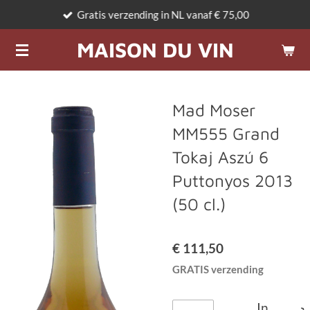
Gratis verzending in NL vanaf € 75,00
Ga
direct
MAISON DU VIN
naar
de
hoofdinhoud
Mad Moser
MM555 Grand
Tokaj Aszú 6
Puttonyos 2013
(50 cl.)
€ 111,50
GRATIS verzending
In