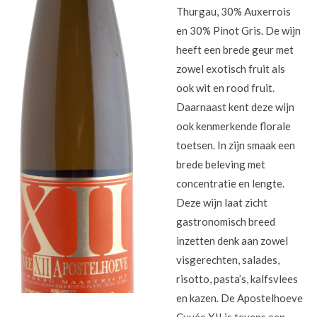
Thurgau, 30% Auxerrois
en 30% Pinot Gris.
De wijn
heeft een brede geur met
zowel exotisch fruit als
ook wit en rood fruit.
Daarnaast kent deze wijn
ook kenmerkende florale
toetsen. In zijn smaak een
brede beleving met
concentratie en lengte.
Deze wijn laat zicht
gastronomisch breed
inzetten denk aan zowel
visgerechten, salades,
risotto, pasta’s, kalfsvlees
en kazen. De Apostelhoeve
Cuvée XII is tevens een