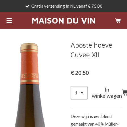
Gratis verzending in NL vanaf € 75,00
Ga
direct
MAISON DU VIN
naar
de
hoofdinhoud
Apostelhoeve
Cuvee XII
€ 20,50
In
winkelwagen
Deze wijn is een blend
gemaakt van 40% Müller-