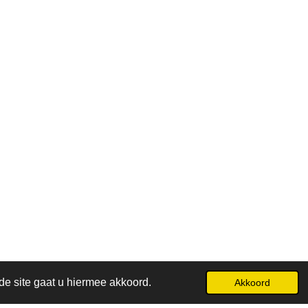
10:00 - 18:00 uur & zaterdag 10:00 - 17:00 uur
de site gaat u hiermee akkoord.
Akkoord
Powered by
JouwWeb