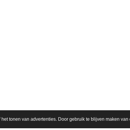
 | Tel.: 013 - 584 12 10 | Openingstijden: dinsdag t/m vrijdag 
het tonen van advertenties. Door gebruik te blijven maken van 
Gratis parkeren voor de deur