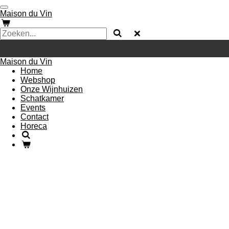
Ga
Maison du Vin
direct
naar
de
hoofdinhoud
Maison du Vin
Home
Webshop
Onze Wijnhuizen
Schatkamer
Events
Contact
Horeca