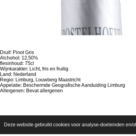
Druif: Pinot Gris
Alchohol: 12,50%
flesinhoud: 75cl
Wijnkarakter: Licht, fris en fruitig
Land: Nederland
Regio: Limburg, Louwberg Maastricht
Appelatie: Beschermde Geografische Aanduiding Limburg
Allergenen: Bevat allergenen
Maison du Vin | Geminiweg 9 | 5015 BP Tilburg
Deze website gebruikt cookies voor analyse-doeleinden en/of 
© 2019 - 2026 Maison du Vin