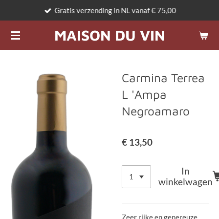
Gratis verzending in NL vanaf € 75,00
Ga
direct
MAISON DU VIN
naar
de
hoofdinhoud
Carmina Terrea
L 'Ampa
Negroamaro
€ 13,50
In
winkelwagen
Zeer rijke en genereuze