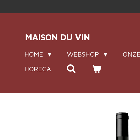
Ga
direct
naar
de
MAISON DU VIN
hoofdinhoud
HOME
WEBSHOP
ONZE
HORECA