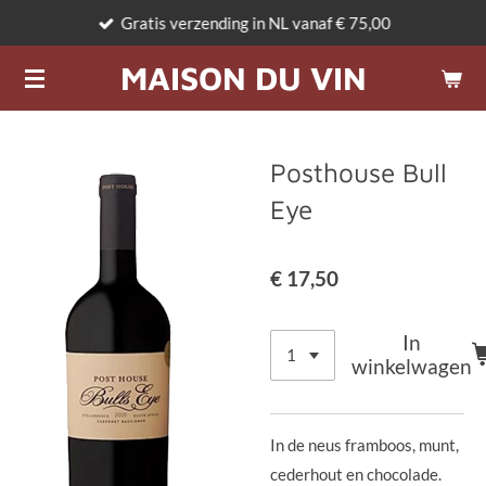
Gratis verzending in NL vanaf € 75,00
Ga
direct
MAISON DU VIN
naar
de
hoofdinhoud
Posthouse Bull
Eye
€ 17,50
In
winkelwagen
In de neus framboos, munt,
cederhout en chocolade.