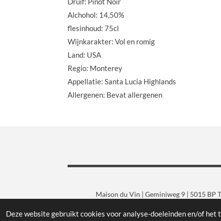
Druif: Pinot Noir
Alchohol: 14,50%
flesinhoud: 75cl
Wijnkarakter: Vol en romig
Land: USA
Regio: Monterey
Appellatie: Santa Lucia Highlands
Allergenen: Bevat allergenen
Maison du Vin | Geminiweg 9 | 5015 BP Ti
Deze website gebruikt cookies voor analyse-doeleinden en/of het t
© 2019 - 2026 Maison du Vin