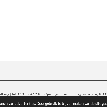
lburg | Tel.: 013 - 584 12 10 | Openingstijden: dinsdag t/m vrijdag 10:00
Gratis parkeren voor de deur
onen van advertenties. Door gebruik te blijven maken van de site ga