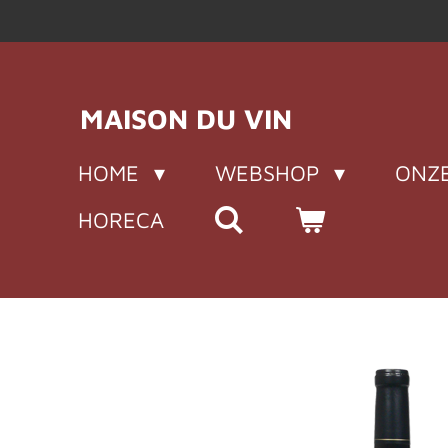
Ga
direct
naar
de
MAISON DU VIN
hoofdinhoud
HOME
WEBSHOP
ONZE
HORECA