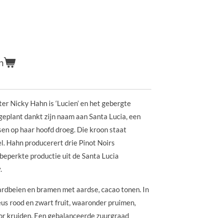
n
er Nicky Hahn is ‘Lucien’ en het gebergte
geplant dankt zijn naam aan Santa Lucia, een
sen op haar hoofd droeg. Die kroon staat
l. Hahn producerert drie Pinot Noirs
eperkte productie uit de Santa Lucia
.
ardbeien en bramen met aardse, cacao tonen. In
s rood en zwart fruit, waaronder pruimen,
r kruiden. Een gebalanceerde zuurgraad