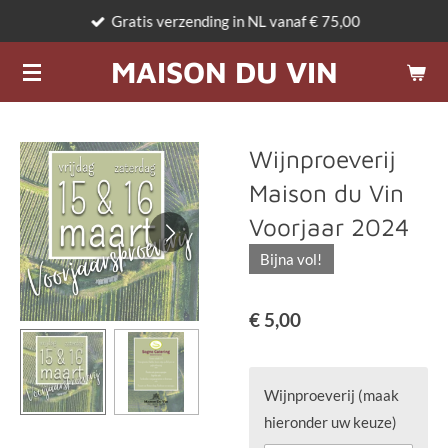
Gratis verzending in NL vanaf € 75,00
Ga
direct
MAISON DU VIN
naar
de
hoofdinhoud
Wijnproeverij
Maison du Vin
Voorjaar 2024
Bijna vol!
€ 5,00
Wijnproeverij (maak
hieronder uw keuze)