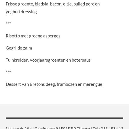
Frisse groente, bladsla, bacon, eitje, pulled porc en
yoghurtdressing
***
Risotto met groene asperges
Gegrilde zalm
Tuinkruiden, voorjaarsgroenten en botersaus
***
Dessert van Bretons deeg, frambozen en merengue
Maison du Vin | Geminiweg 9 | 5015 BP Tilburg | Tel.: 013 - 584 12