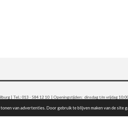
burg | Tel.: 013 - 584 12 10 | Openingstijden: dinsdag t/m vrijdag 10:0
Gratis parkeren voor de deur
tonen van advertenties. Door gebruik te blijven maken van de site g