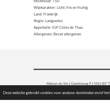
flesinhoud: 75cl
Wijnkarakter: Licht, fris en fruitig
Land: Frankrijk
Regio: Languedoc
Appellatie: IGP Côtes de Thau
Allergenen: Bevat allergenen
Maison du Vin | Geminiweg 9 | 5015 BP Til
Deze website gebruikt cookies voor analyse-doeleinden en/of het 
© 2019 - 2026 Maison du Vin