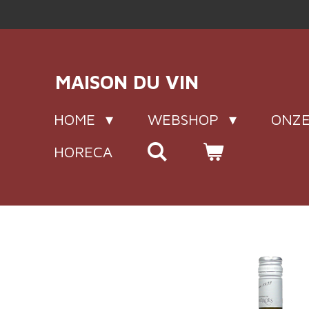
Ga
direct
naar
de
MAISON DU VIN
hoofdinhoud
HOME
WEBSHOP
ONZE
HORECA