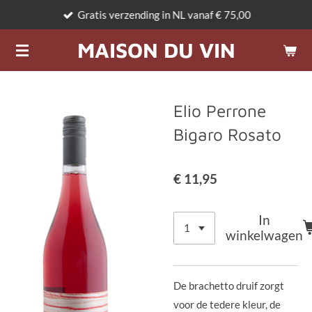
Gratis verzending in NL vanaf € 75,00
Ga
direct
MAISON DU VIN
naar
de
hoofdinhoud
Elio Perrone
Bigaro Rosato
€ 11,95
In
winkelwagen
De brachetto druif zorgt
voor de tedere kleur, de