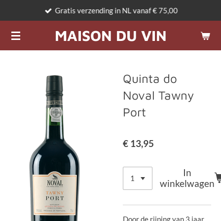
Gratis verzending in NL vanaf € 75,00
Ga
direct
MAISON DU VIN
naar
de
hoofdinhoud
Quinta do
Noval Tawny
Port
€ 13,95
In
winkelwagen
Door de rijping van 3 jaar