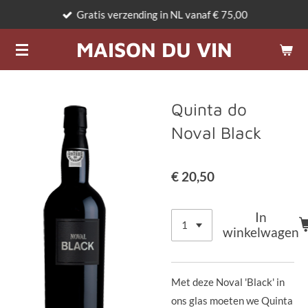
Gratis verzending in NL vanaf € 75,00
Ga
direct
MAISON DU VIN
naar
de
hoofdinhoud
Quinta do
Noval Black
€ 20,50
In
winkelwagen
Met deze Noval 'Black' in
ons glas moeten we Quinta