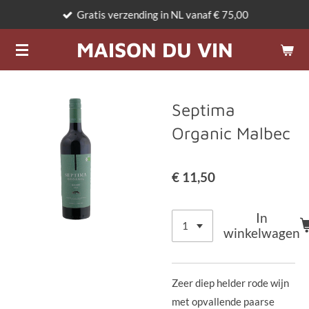
Gratis verzending in NL vanaf € 75,00
Ga
direct
MAISON DU VIN
naar
de
hoofdinhoud
Septima
Organic Malbec
€ 11,50
In
winkelwagen
Zeer diep helder rode wijn
met opvallende paarse