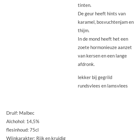
tinten.
De geur heeft hints van
karamel, bosvuchtenjam en
thijm.
In de mond heeft het een
zoete hormonieuze aanzet
van kersen en een lange
afdronk.
lekker bij gegrild
rundsvlees en lamsvlees
Druif: Malbec
Alchohol: 14,5%
flesinhoud: 75cl
Wijnkarakter: Rijk en kruidig