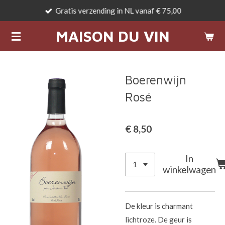
Gratis verzending in NL vanaf € 75,00
Ga
direct
MAISON DU VIN
naar
de
hoofdinhoud
Boerenwijn
Rosé
€ 8,50
In
winkelwagen
De kleur is charmant
lichtroze. De geur is