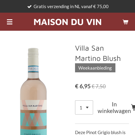
Gratis verzending in NL vanaf € 75,00
Ga
direct
MAISON DU VIN
naar
de
hoofdinhoud
Villa San
Martino Blush
Weekaanbieding
€ 6,95
€ 7,50
In
winkelwagen
Deze Pinot Grigio blush is