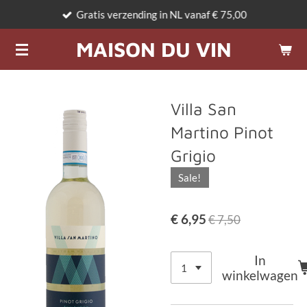
Gratis verzending in NL vanaf € 75,00
Ga
direct
MAISON DU VIN
naar
de
hoofdinhoud
Villa San
Martino Pinot
Grigio
Sale!
€ 6,95
€ 7,50
In
winkelwagen