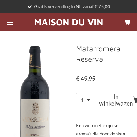
Gratis verzending in NL vanaf € 75,00
Ga
direct
MAISON DU VIN
naar
de
hoofdinhoud
Matarromera
Reserva
€ 49,95
In
winkelwagen
Een wijn met exquise
aroma's die doen denken