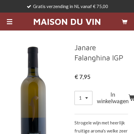
Gratis verzending in NL vanaf € 75,00
Ga
direct
MAISON DU VIN
naar
de
hoofdinhoud
Janare
Falanghina IGP
€ 7,95
In
winkelwagen
Strogele wijn met heerlijk
fruitige aroma's welke zeer